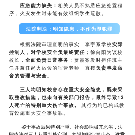
应急能力缺失：
相关人员不熟悉应急处置程
序，火灾发生时未能有效组织学生疏散。
法院判决：明知隐患，不作为即犯罪
根据法院审理查明的事实，李宇系学校
实际
控制人
，
对学校安全负最终责任
；徐向阳为该校
校长，
全面负责日常事务
；贾霞案发时担任班主
任并兼任起火宿舍的宿管老师，直接
负责事发宿
舍的管理与安全
。
三人均明知校舍存在重大安全隐患，既未采
取整改措施，也未向有关部门报告，最终导致13
人死亡的特别重大伤亡事故。
其行为均已构成教
育设施重大安全事故罪。
鉴于事故后果特别严重、社会影响极其恶劣，法
院依法对三人从重判处实刑，并附加职业禁止令。
这意