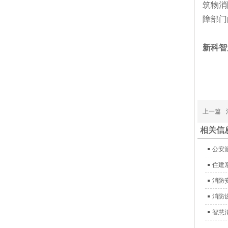
筑物消
障部门
新科智
上一篇
相关信
公安
住建
消防
消防
智慧