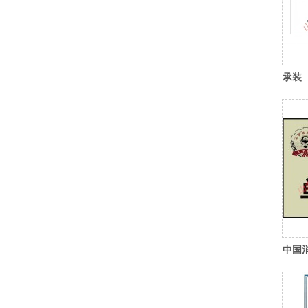
承装
副本(2
中国